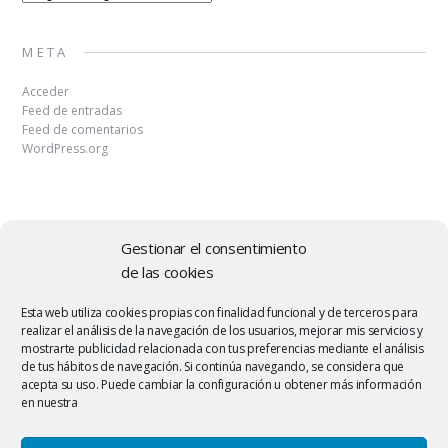
META
Acceder
Feed de entradas
Feed de comentarios
WordPress.org
Gestionar el consentimiento
de las cookies
Copyright © 2026 | MH Elegance
lite
by
MH Themes
.
Esta web utiliza cookies propias con finalidad funcional y de terceros para
realizar el análisis de la navegación de los usuarios, mejorar mis servicios y
mostrarte publicidad relacionada con tus preferencias mediante el análisis
de tus hábitos de navegación. Si continúa navegando, se considera que
acepta su uso. Puede cambiar la configuración u obtener más información
en nuestra