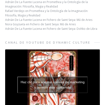
Adrián De La Fuente Lucena
en
Promethea y la Ontología de la
Imaginación: Filosofía, Magia y Realidad
Rafael Verdejo
en
Promethea y la Ontología de la Imaginación:
Filosofía, Magia y Realidad
Adrián De La Fuente Lucena
en
Fichero de Saint Seiya: Mū de Aries
Nora Goyzueta
en
Fichero de Saint Seiya: Mū de Aries
Adrián De La Fuente Lucena
en
Fichero de Saint Seiya: Dohko de Libra
CANAL DE YOUTUBE DE DYNAMIC CULTURE
Haz clic para aceptar cookies de marketing
y permitir este contenido