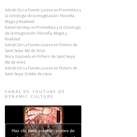
Adrián De La Fuente Lucena
en
Promethea y
la Ontología de la Imaginación: Filosofía,
Magia y Realidad
Rafael Verdejo
en
Promethea y la Ontología
de la Imaginación: Filosofía, Magia y
Realidad
Adrián De La Fuente Lucena
en
Fichero de
Saint Seiya: Mū de Aries
Nora Goyzueta
en
Fichero de Saint Seiya:
Mū de Aries
Adrián De La Fuente Lucena
en
Fichero de
Saint Seiya: Dohko de Libra
CANAL DE YOUTUBE DE
DYNAMIC CULTURE
Haz clic para aceptar cookies de