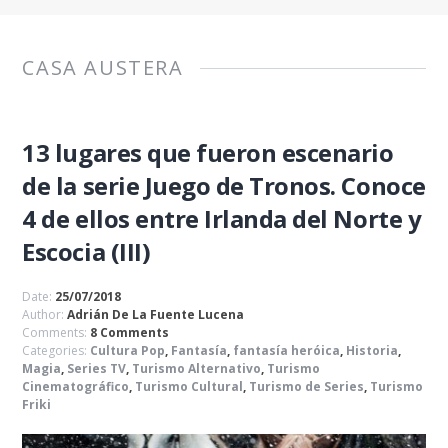
CASA AUSTERA
13 lugares que fueron escenario
de la serie Juego de Tronos. Conoce
4 de ellos entre Irlanda del Norte y
Escocia (III)
Date:
25/07/2018
Author:
Adrián De La Fuente Lucena
Comments:
8 Comments
Categories:
Cultura Pop
,
Fantasía
,
fantasía heróica
,
Historia
,
Magia
,
Series TV
,
Turismo Alternativo
,
Turismo
Cinematográfico
,
Turismo Cultural
,
Turismo de Series
,
Turismo
Friki