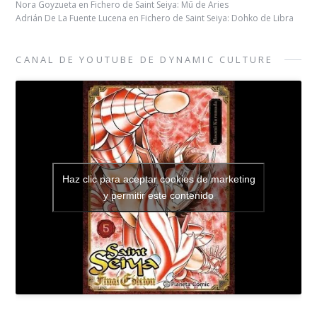
Nora Goyzueta
en
Fichero de Saint Seiya: Mū de Aries
Adrián De La Fuente Lucena
en
Fichero de Saint Seiya: Dohko de Libra
CANAL DE YOUTUBE DE DYNAMIC CULTURE
Haz clic para aceptar cookies de marketing
y permitir este contenido