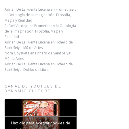
Adrián De La Fuente Lucena
en
Promethea y
la Ontología de la Imaginación: Filosofía,
Magia y Realidad
Rafael Verdejo
en
Promethea y la Ontología
de la Imaginación: Filosofía, Magia y
Realidad
Adrián De La Fuente Lucena
en
Fichero de
Saint Seiya: Mū de Aries
Nora Goyzueta
en
Fichero de Saint Seiya:
Mū de Aries
Adrián De La Fuente Lucena
en
Fichero de
Saint Seiya: Dohko de Libra
CANAL DE YOUTUBE DE
DYNAMIC CULTURE
Haz clic para aceptar cookies de