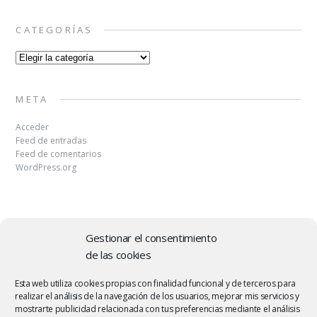
CATEGORÍAS
Categorías
META
Acceder
Feed de entradas
Feed de comentarios
WordPress.org
Gestionar el consentimiento
de las cookies
Copyright © 2026 | MH Elegance
lite
by
MH Themes
.
Esta web utiliza cookies propias con finalidad funcional y de terceros para
realizar el análisis de la navegación de los usuarios, mejorar mis servicios y
mostrarte publicidad relacionada con tus preferencias mediante el análisis