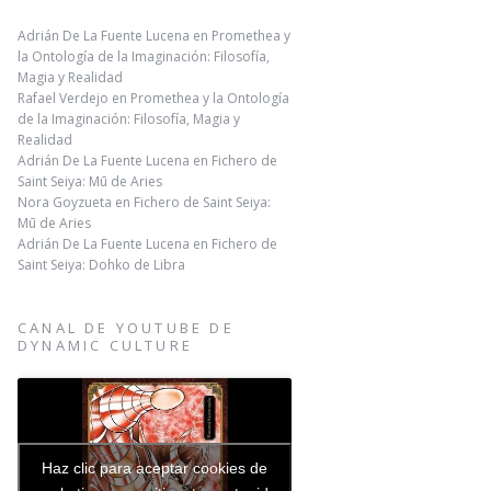
Adrián De La Fuente Lucena
en
Promethea y
la Ontología de la Imaginación: Filosofía,
Magia y Realidad
Rafael Verdejo
en
Promethea y la Ontología
de la Imaginación: Filosofía, Magia y
Realidad
Adrián De La Fuente Lucena
en
Fichero de
Saint Seiya: Mū de Aries
Nora Goyzueta
en
Fichero de Saint Seiya:
Mū de Aries
Adrián De La Fuente Lucena
en
Fichero de
Saint Seiya: Dohko de Libra
CANAL DE YOUTUBE DE
DYNAMIC CULTURE
Haz clic para aceptar cookies de