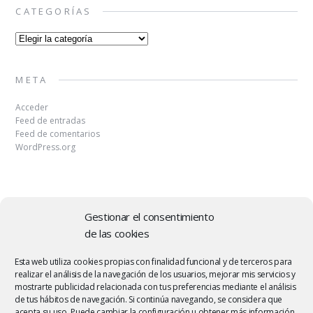
CATEGORÍAS
Categorías
META
Acceder
Feed de entradas
Feed de comentarios
WordPress.org
Gestionar el consentimiento
de las cookies
Copyright © 2026 | MH Elegance
lite
by
MH Themes
.
Esta web utiliza cookies propias con finalidad funcional y de terceros para
realizar el análisis de la navegación de los usuarios, mejorar mis servicios y
mostrarte publicidad relacionada con tus preferencias mediante el análisis
de tus hábitos de navegación. Si continúa navegando, se considera que
acepta su uso. Puede cambiar la configuración u obtener más información